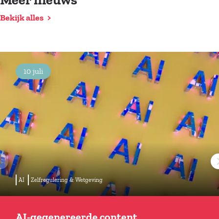
Meer nieuws
Bekijk alles
10 juli
AI
Zelfregulering & Wetgeving
AI-gegenereerde content