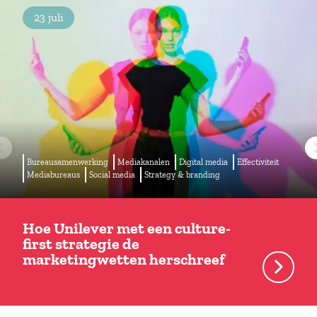
23 juli
Bureausamenwerking
Mediakanalen
Digital media
Effectiviteit
Mediabureaus
Social media
Strategy & branding
Hoe Unilever met een culture-
first strategie de
marketingwetten herschreef