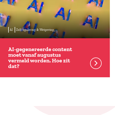
AI
Zelfregulering & Wetgeving
AI-gegenereerde content
moet vanaf augustus
vermeld worden. Hoe zit
dat?