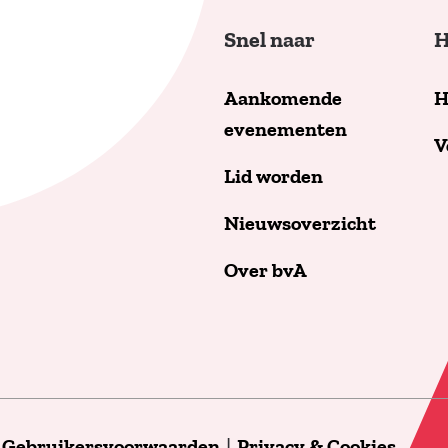
Snel naar
H
Aankomende
H
evenementen
V
Lid worden
Nieuwsoverzicht
Over bvA
|
Gebruikersvoorwaarden
|
Privacy & Cookies