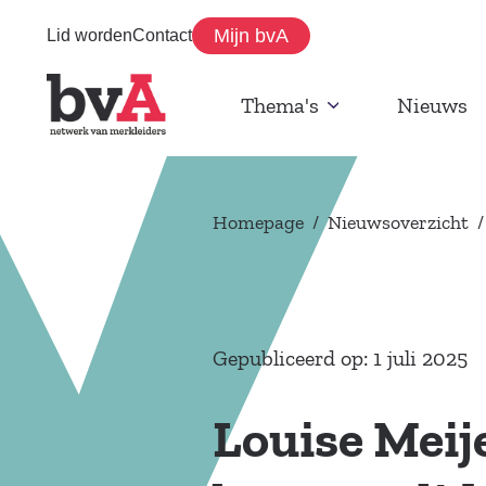
Mijn bvA
Lid worden
Contact
Thema's
Nieuws
Homepage
/
Nieuwsoverzicht
/
Gepubliceerd op: 1 juli 2025
Louise Meij