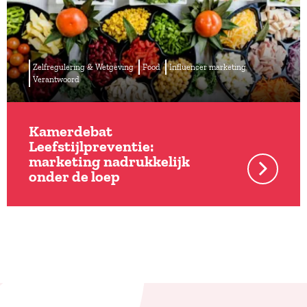
Zelfregulering & Wetgeving
Food
Influencer marketing
Verantwoord
Kamerdebat
Leefstijlpreventie:
marketing nadrukkelijk
onder de loep