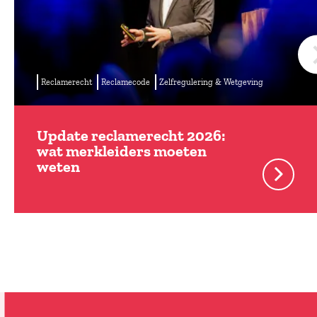
Reclamerecht
Reclamecode
Zelfregulering & Wetgeving
Update reclamerecht 2026:
wat merkleiders moeten
weten