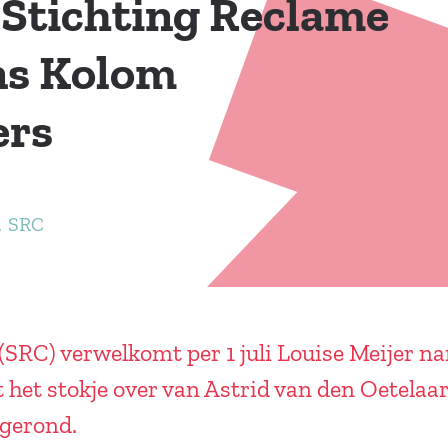
 Stichting Reclame
ns Kolom
ers
SRC
(SRC) verwelkomt per 1 juli Louise Meijer 
 het stokje over van Astrid van den Oetelaar
fgerond.