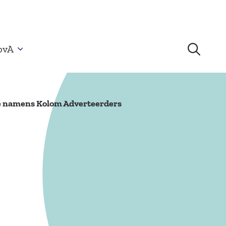
bvA
de namens Kolom Adverteerders