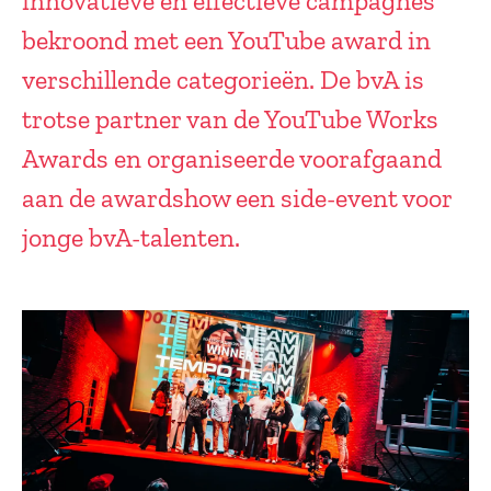
innovatieve en effectieve campagnes
bekroond met een YouTube award in
verschillende categorieën. De bvA is
trotse partner van de YouTube Works
Awards en organiseerde voorafgaand
aan de awardshow een side-event voor
jonge bvA-talenten.