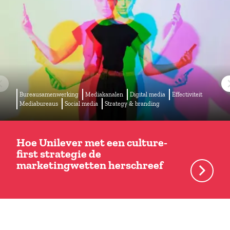
Bureausamenwerking
Mediakanalen
Digital media
Effectiviteit
Mediabureaus
Social media
Strategy & branding
Hoe Unilever met een culture-
first strategie de
marketingwetten herschreef