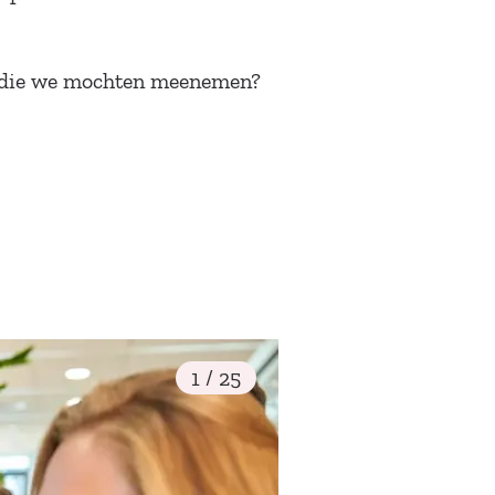
gs die we mochten meenemen?
1 / 25