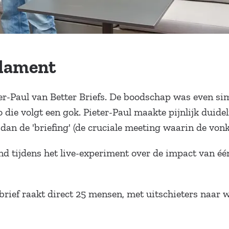
ndament
er-Paul van Better Briefs. De boodschap was even sim
 die volgt een gok. Pieter-Paul maakte pijnlijk duideli
 dan de 'briefing' (de cruciale meeting waarin de vonk
nd tijdens het live-experiment over de impact van één 
rief raakt direct 25 mensen, met uitschieters naar 