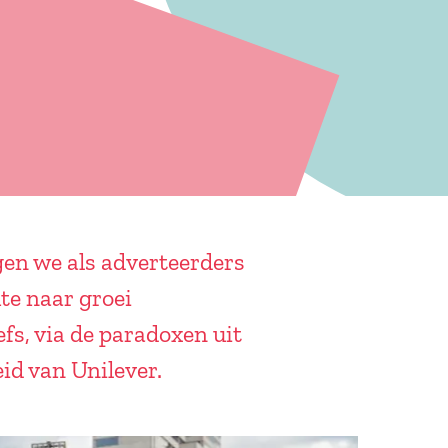
gen we als adverteerders
te naar groei
fs, via de paradoxen uit
id van Unilever.