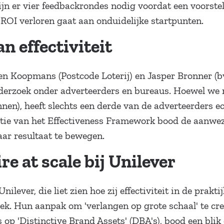
ijn er vier feedbackrondes nodig voordat een voorste
 ROI verloren gaat aan onduidelijke startpunten.
n effectiviteit
n Koopmans (Postcode Loterij) en Jasper Bronner (bv
onderzoek onder adverteerders en bureaus. Hoewel we
nen), heeft slechts een derde van de adverteerders 
uctie van het Effectiveness Framework bood de aanw
ar resultaat te bewegen.
re at scale bij Unilever
ilever, die liet zien hoe zij effectiviteit in de prak
ek. Hun aanpak om 'verlangen op grote schaal' te cr
 op 'Distinctive Brand Assets' (DBA's), bood een bl