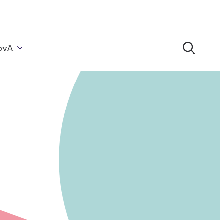
bvA
s