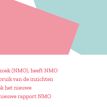
erzoek (NMO), heeft NMO
bruik van de inzichten
ok het nieuwe
t nieuwe rapport NMO