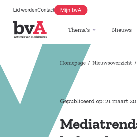
Mijn bvA
Lid worden
Contact
Thema's
Nieuws
Homepage
/
Nieuwsoverzicht
/
Gepubliceerd op: 21 maart 20
Mediatrend