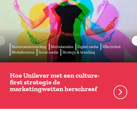
Bureausamenwerking
Mediakanalen
Digital media
Effectiviteit
Mediabureaus
Social media
Strategy & branding
Hoe Unilever met een culture-
first strategie de
marketingwetten herschreef