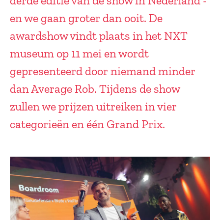
derde editie van de show in Nederland -
en we gaan groter dan ooit. De
awardshow vindt plaats in het NXT
museum op 11 mei en wordt
gepresenteerd door niemand minder
dan Average Rob. Tijdens de show
zullen we prijzen uitreiken in vier
categorieën en één Grand Prix.