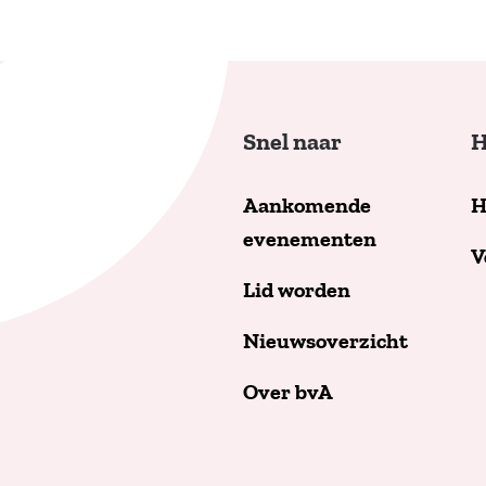
Snel naar
H
Aankomende
H
evenementen
V
Lid worden
Nieuwsoverzicht
Over bvA