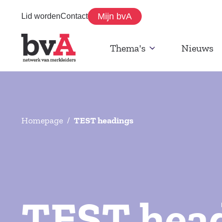
Mijn bvA
Lid worden
Contact
Thema's
Nieuws
Homepage
/
TEST headings
TEST hea