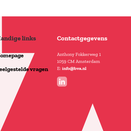
andige links
Contactgegevens
Anthony Fokkerweg 1
omepage
1059 CM Amsterdam
E:
eelgestelde vragen
info@bva.nl