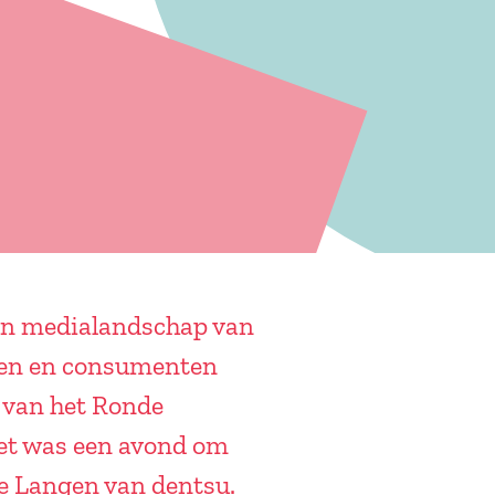
 en medialandschap van
rken en consumenten
 van het Ronde
et was een avond om
de Langen van dentsu.