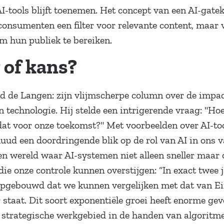
 AI-tools blijft toenemen. Het concept van een AI-gate
consumenten een filter voor relevante content, maar v
m hun publiek te bereiken.
 of kans?
d de Langen: zijn vlijmscherpe column over de impac
n technologie. Hij stelde een intrigerende vraag: "Ho
at voor onze toekomst?" Met voorbeelden over AI-tool
Ruud een doordringende blik op de rol van AI in ons
en wereld waar AI-systemen niet alleen sneller maar 
die onze controle kunnen overstijgen: “In exact twee ja
pgebouwd dat we kunnen vergelijken met dat van Ein
r staat. Dit soort exponentiële groei heeft enorme gev
n strategische werkgebied in de handen van algoritme