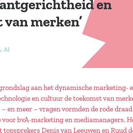
lantgerichtheid en
t van merken’
a
AI
 grondslag aan het dynamische marketing-
technologie en cultuur de toekomst van me
 – en meer – vragen vormden de rode draad
e voor bvA-marketing en mediamanagers. H
met topsprekers Denis van Leeuwen en Ruud 