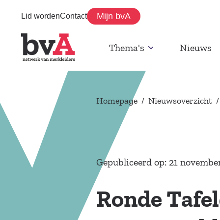
Mijn bvA
Lid worden
Contact
Thema's
Nieuws
Homepage
/
Nieuwsoverzicht
/
Gepubliceerd op: 21 novembe
Ronde Tafel