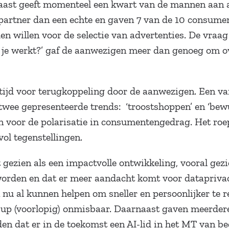
rnaast geeft momenteel een kwart van de mannen aan 
 partner dan een echte en gaven 7 van de 10 consumen
en willen voor de selectie van advertenties. De vraag
je werkt?’ gaf de aanwezigen meer dan genoeg om ove
tijd voor terugkoppeling door de aanwezigen. Een v
 twee gepresenteerde trends: ‘troostshoppen’ en ‘be
 voor de polarisatie in consumentengedrag. Het roe
ol tegenstellingen.
gezien als een impactvolle ontwikkeling, vooral gez
orden en dat er meer aandacht komt voor dataprivac
 nu al kunnen helpen om sneller en persoonlijker te
ow-up (voorlopig) onmisbaar. Daarnaast gaven meerde
en dat er in de toekomst een AI-lid in het MT van bed