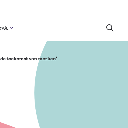
bvA
n de toekomst van merken’