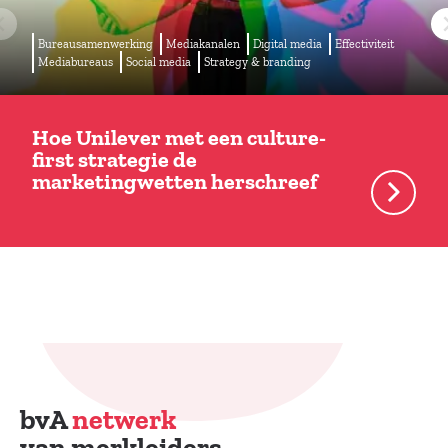
Bureausamenwerking
Mediakanalen
Digital media
Effectiviteit
Mediabureaus
Social media
Strategy & branding
Hoe Unilever met een culture-
first strategie de
marketingwetten herschreef
bvA
netwerk