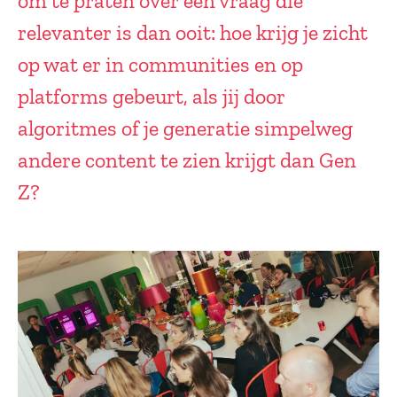
om te praten over een vraag die
relevanter is dan ooit: hoe krijg je zicht
op wat er in communities en op
platforms gebeurt, als jij door
algoritmes of je generatie simpelweg
andere content te zien krijgt dan Gen
Z?