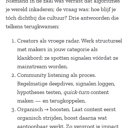
Niemand in de zaal was verrast dát algoritmes
je wereld inkaderen; de vraag was: hoe blijf je
tóch dichtbij die cultuur? Drie antwoorden die
telkens terugkwamen:
Creators als vroege radar. Werk structureel
met makers in jouw categorie als
klankbord: ze spotten signalen vóórdat ze
mainstream worden.
Community listening als proces.
Regelmatige deepdives, signalen loggen,
hypotheses testen,
quick-turn
content
maken — en terugkoppelen.
Organisch → boosten. Laat content eerst
organisch strijden, boost daarna wat
aantoonbaar werkt. Zo vergroot je impact