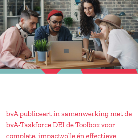
bvA publiceert in samenwerking met de
bvA-Taskforce DEI de Toolbox voor
complete, impactvolle én effectieve