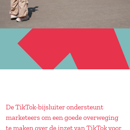
De TikTok-bijsluiter ondersteunt
marketeers om een goede overweging
te maken over de inzet van TikTok voor