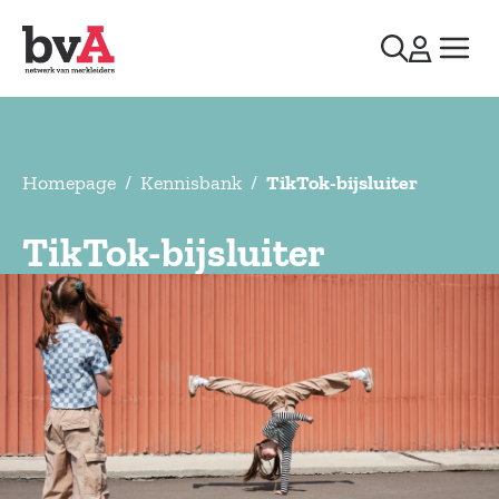
Homepage
/
Kennisbank
/
TikTok-bijsluiter
TikTok-bijsluiter