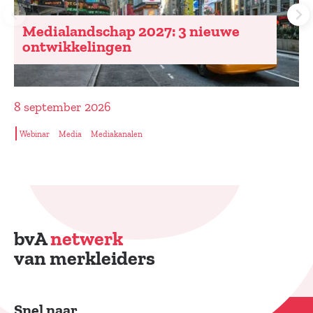
dialandschap 2027: 3 nieuwe
Yo
twikkelingen
ptember 2026
10 se
nar
Media
Mediakanalen
Media
bvA
netwerk
van merkleiders
Snel naar