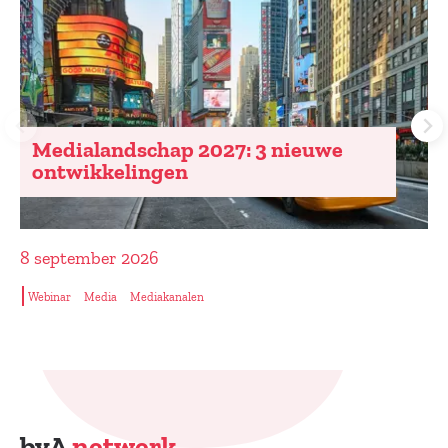
YouTube Works Awards 2026
10 september 2026
Mediakanalen
Video
YouTube
Event
bvA
netwerk