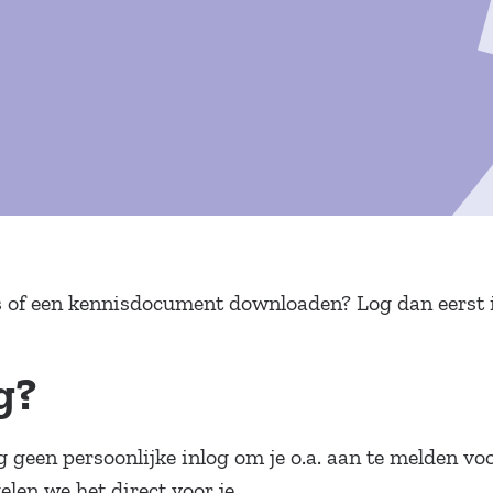
 of een kennisdocument downloaden? Log dan eerst in
og?
nog geen persoonlijke inlog om je o.a. aan te melden
len we het direct voor je.