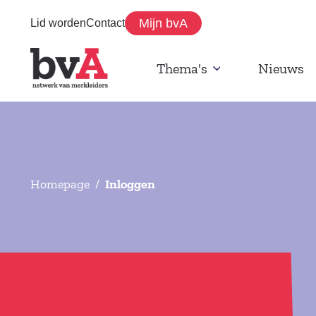
Mijn bvA
Lid worden
Contact
Thema's
Nieuws
Homepage
/
Inloggen